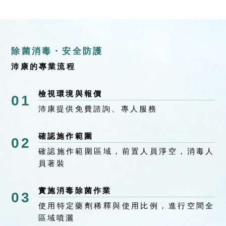
除菌消毒・安全防護
沛康的專業流程
檢視環境與報價
01
沛康提供免費諮詢、專人服務
確認施作範圍
02
確認施作範圍區域，前置人員淨空，消毒人
員著裝
實施消毒除菌作業
03
使用特定藥劑稀釋與使用比例，進行空間全
區域噴灑