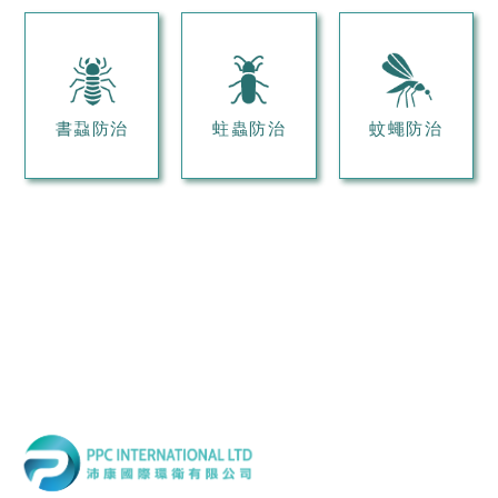
書蝨防治
蛀蟲防治
蚊蠅防治